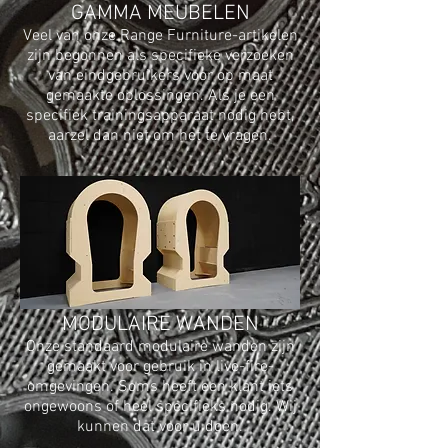
GAMMA MEUBELEN
Veel van onze Range Furniture-artikelen
zijn begonnen als specifieke verzoeken
van eindgebruikers voor op maat
gemaakte oplossingen. Als je een
specifiek trainingsapparaat nodig hebt,
aarzel dan niet om het te vragen.
MODULAIRE WANDEN
Onze standaard modulaire wanden zijn
gemaakt voor gebruik in live-fire-
omgevingen. Soms heeft een klant iets
ongewoons of heel specifieks nodig. Wij
kunnen dat voor u doen.