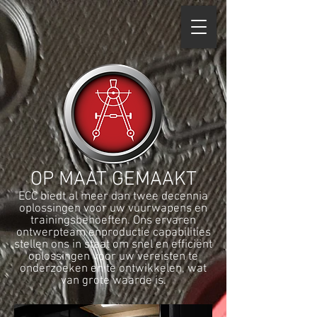
OP MAAT GEMAAKT
ECC biedt al meer dan twee decennia
oplossingen voor uw vuurwapens en
trainingsbehoeften. Ons ervaren
ontwerpteam en
productie
capabilities
stellen ons in staat om snel en efficiënt
oplossingen voor uw vereisten te
onderzoeken en te ontwikkelen, wat
van grote waarde is.