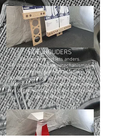
DOELHOUDERS
Elk bereik is net iets anders.
Verschillende doeldraaimechanismen,
putdieptes, mantelhoogtes en
doelcentrumhoogten betekenen dat op
maat gemaakte doelhouders vaak nodig
zijn. Wij vervaardigen deze in eigen huis
naar uw wensen.