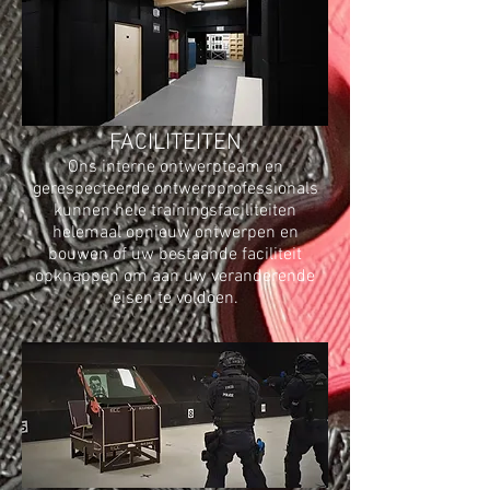
FACILITEITEN
Ons interne ontwerpteam en
gerespecteerde ontwerpprofessionals
kunnen hele trainingsfaciliteiten
helemaal opnieuw ontwerpen en
bouwen of uw bestaande faciliteit
opknappen om aan uw veranderende
eisen te voldoen.